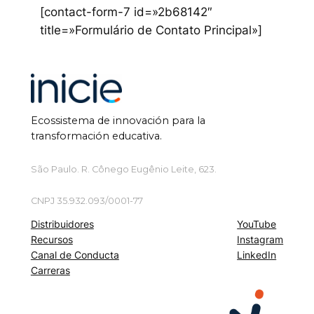
[contact-form-7 id=»2b68142″
title=»Formulário de Contato Principal»]
Ecossistema de innovación para la
transformación educativa.
São Paulo. R. Cônego Eugênio Leite, 623.
CNPJ 35.932.093/0001-77
Distribuidores
YouTube
Recursos
Instagram
Canal de Conducta
LinkedIn
Carreras