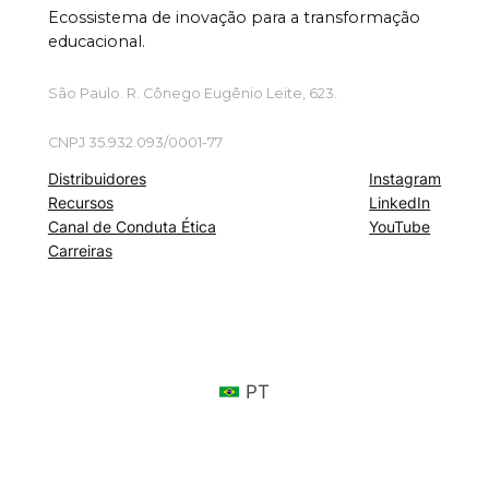
Ecossistema de inovação para a transformação
educacional.
São Paulo. R. Cônego Eugênio Leite, 623.
CNPJ 35.932.093/0001-77
Distribuidores
Instagram
Recursos
LinkedIn
Canal de Conduta Ética
YouTube
Carreiras
PT