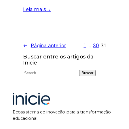
Leia mais
→
←
Página anterior
1
…
30
31
Buscar entre os artigos da
Inicie
S
Buscar
e
a
r
c
h
Ecossistema de inovação para a transformação
educacional.