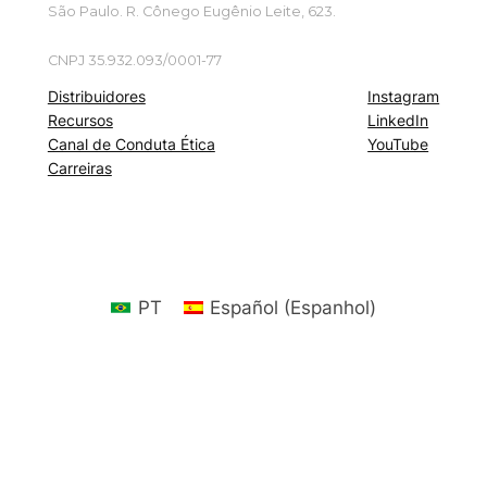
São Paulo. R. Cônego Eugênio Leite, 623.
CNPJ 35.932.093/0001-77
Distribuidores
Instagram
Recursos
LinkedIn
Canal de Conduta Ética
YouTube
Carreiras
PT
Español
(
Espanhol
)